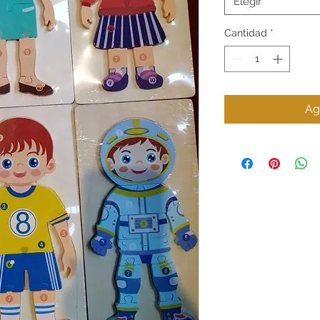
Elegir
Cantidad
*
Ag