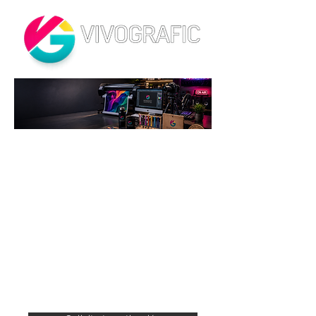
Potenci
amos el
valor
de tu
marca