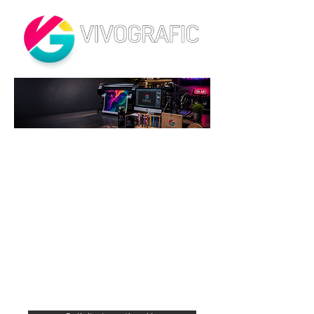
Potenci
amos el
valor
de tu
marca