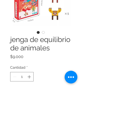
jenga de equilibrio
de animales
Precio
$9.000
Cantidad
*
Agregar al carrito
bloques de equilibrio 12 animales.
12 figuas de madera para apilar lo 