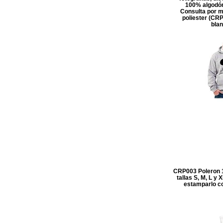
100% algodón
Consulta por m
poliester (CRP
blan
CRP003 Poleron 1
tallas S, M, L y
estamparlo con