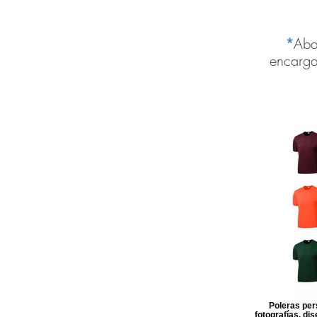
*
Aba
encarga
Poleras per
fotografías, di