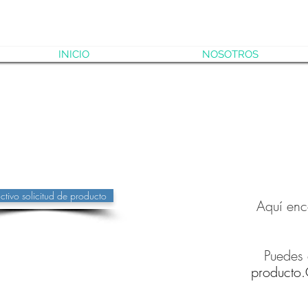
INICIO
NOSOTROS
uctivo solicitud de producto
Aquí enc
Puedes
producto.