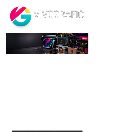
Potenci
amos el
valor
de tu
marca