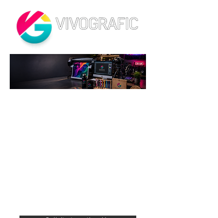
Potenci
amos el
valor
de tu
marca